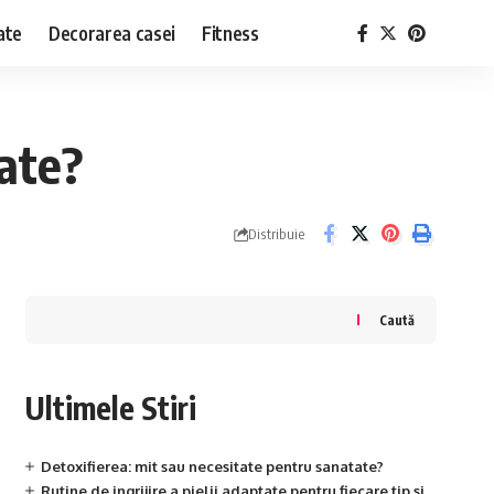
ate
Decorarea casei
Fitness
tate?
Distribuie
Caută
Ultimele Stiri
Detoxifierea: mit sau necesitate pentru sanatate?
Rutine de ingrijire a pielii adaptate pentru fiecare tip si