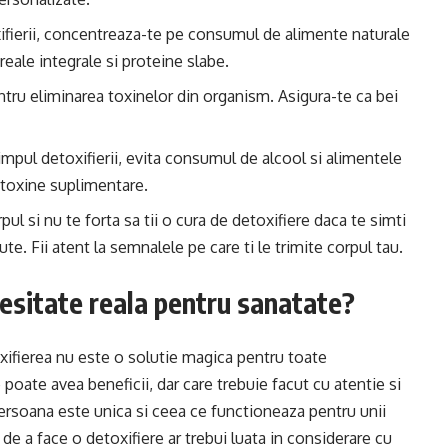
ifierii, concentreaza-te pe consumul de alimente naturale
eale integrale si proteine slabe.
ntru eliminarea toxinelor din organism. Asigura-te ca bei
timpul detoxifierii, evita consumul de alcool si alimentele
 toxine suplimentare.
rpul si nu te forta sa tii o cura de detoxifiere daca te simti
e. Fii atent la semnalele pe care ti le trimite corpul tau.
cesitate reala pentru sanatate?
oxifierea nu este o solutie magica pentru toate
oate avea beneficii, dar care trebuie facut cu atentie si
ersoana este unica si ceea ce functioneaza pentru unii
de a face o detoxifiere ar trebui luata in considerare cu