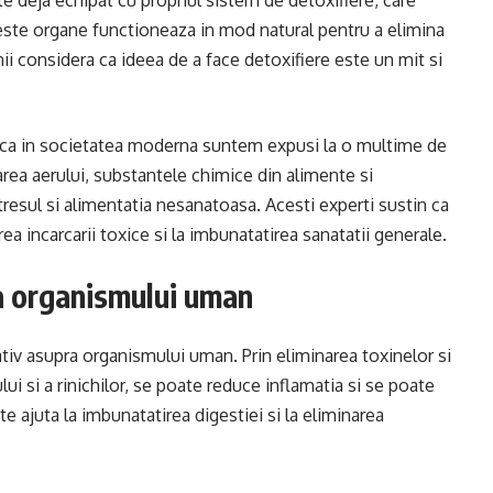
e deja echipat cu propriul sistem de detoxifiere, care
 Aceste organe functioneaza in mod natural pentru a elimina
nii considera ca ideea de a face detoxifiere este un mit si
re ca in societatea moderna suntem expusi la o multime de
rea aerului, substantele chimice din alimente si
tresul si alimentatia nesanatoasa. Acesti experti sustin ca
ea incarcarii toxice si la imbunatatirea sanatatii generale.
ra organismului uman
iv asupra organismului uman. Prin eliminarea toxinelor si
lui si a rinichilor, se poate reduce inflamatia si se poate
 ajuta la imbunatatirea digestiei si la eliminarea