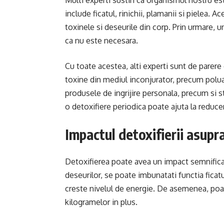
Multi experti sustin ca organismul nostru est
include ficatul, rinichii, plamanii si pielea.
toxinele si deseurile din corp. Prin urmare, u
ca nu este necesara.
Cu toate acestea, alti experti sunt de pare
toxine din mediul inconjurator, precum polua
produsele de ingrijire personala, precum si s
o detoxifiere periodica poate ajuta la reducer
Impactul detoxifierii asup
Detoxifierea poate avea un impact semnificat
deseurilor, se poate imbunatati functia ficatu
creste nivelul de energie. De asemenea, poate
kilogramelor in plus.