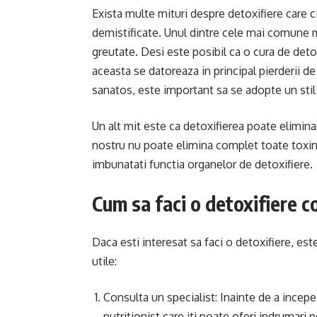
Exista multe mituri despre detoxifiere care ci
demistificate. Unul dintre cele mai comune mi
greutate. Desi este posibil ca o cura de deto
aceasta se datoreaza in principal pierderii de
sanatos, este important sa se adopte un stil de
Un alt mit este ca detoxifierea poate elimina
nostru nu poate elimina complet toate toxine
imbunatati functia organelor de detoxifiere.
Cum sa faci o detoxifiere co
Daca esti interesat sa faci o detoxifiere, este
utile:
Consulta un specialist: Inainte de a incep
nutritionist care iti poate oferi indrumari 