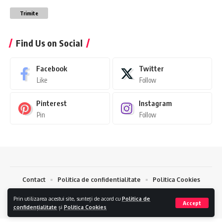
Trimite
Find Us on Social
Facebook
Twitter
Like
Follow
Pinterest
Instagram
Pin
Follow
Contact
Politica de confidentialitate
Politica Cookies
TodayNews © 2024.
Creare Magazin Online
si
Optimizare SEO
Prin utilizarea acestui site, sunteți de acord cu
Politica de
Accept
by
AlphaByte
confidențialitate
și
Politica Cookies