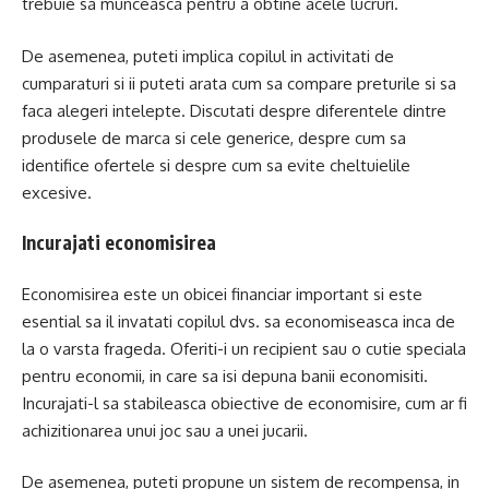
trebuie sa munceasca pentru a obtine acele lucruri.
De asemenea, puteti implica copilul in activitati de
cumparaturi si ii puteti arata cum sa compare preturile si sa
faca alegeri intelepte. Discutati despre diferentele dintre
produsele de marca si cele generice, despre cum sa
identifice ofertele si despre cum sa evite cheltuielile
excesive.
Incurajati economisirea
Economisirea este un obicei financiar important si este
esential sa il invatati copilul dvs. sa economiseasca inca de
la o varsta frageda. Oferiti-i un recipient sau o cutie speciala
pentru economii, in care sa isi depuna banii economisiti.
Incurajati-l sa stabileasca obiective de economisire, cum ar fi
achizitionarea unui joc sau a unei jucarii.
De asemenea, puteti propune un sistem de recompensa, in