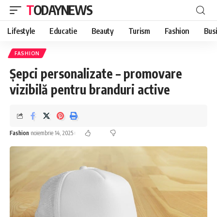
TODAYNEWS
Lifestyle
Educatie
Beauty
Turism
Fashion
Bus
FASHION
Șepci personalizate – promovare
vizibilă pentru branduri active
Fashion
noiembrie 14, 2025