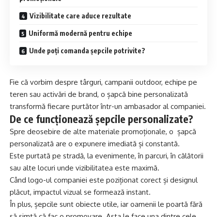
Vizibilitate care aduce rezultate
Uniformă modernă pentru echipe
Unde poți comanda șepcile potrivite?
Fie că vorbim despre târguri, campanii outdoor, echipe pe
teren sau activări de brand, o șapcă bine personalizată
transformă fiecare purtător într-un ambasador al companiei.
De ce funcționează șepcile personalizate?
Spre deosebire de alte materiale promoționale, o
șapcă
personalizată
are o expunere imediată și constantă.
Este purtată pe stradă, la evenimente, în parcuri, în călătorii
sau alte locuri unde vizibilitatea este maximă.
Când logo-ul companiei este poziționat corect și designul
plăcut, impactul vizual se formează instant.
În plus, șepcile sunt obiecte utile, iar oamenii le poartă fără
să simtă că fac o promovare. Asta le face una dintre cele